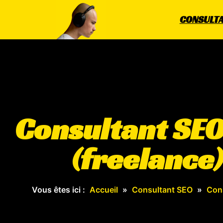
CONSULTA
Consultant SEO
(freelance)
Vous êtes ici :
Accueil
»
Consultant SEO
»
Con