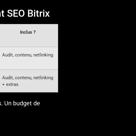
 SEO Bitrix
Inclus ?
Audit, contenu, netlinking
Audit, contenu, netlinking
+ extras
s. Un budget de