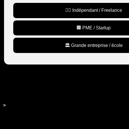
🙋‍♂️ Indépendant / Freelance
🏢 PME / Startup
🏛️ Grande entreprise / école
>