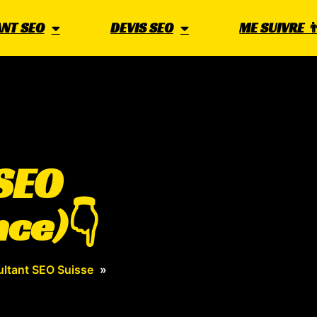
NT SEO
DEVIS SEO
ME SUIVRE 👨
SEO
nce)👇
ltant SEO Suisse
»