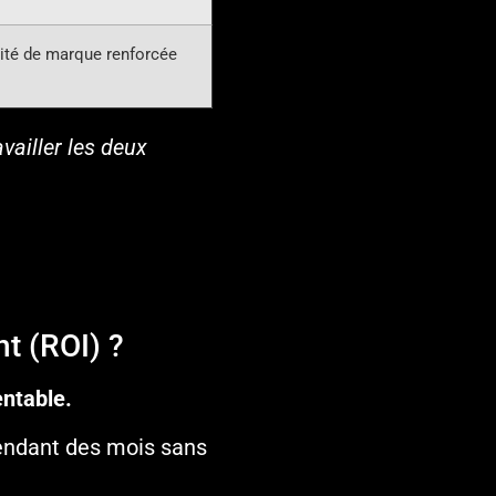
orité de marque renforcée
vailler les deux
nt (ROI) ?
entable.
 pendant des mois sans