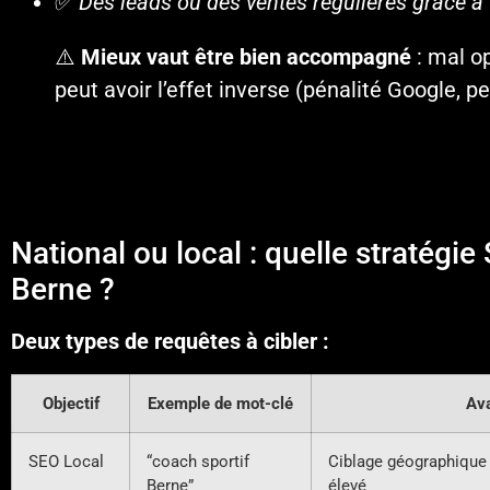
✅
Des leads ou des ventes régulières grâce à 
⚠️
Mieux vaut être bien accompagné
: mal op
peut avoir l’effet inverse (pénalité Google, per
National ou local : quelle stratégie
Berne ?
Deux types de requêtes à cibler :
Objectif
Exemple de mot-clé
Av
SEO Local
“coach sportif
Ciblage géographique 
Berne”
élevé