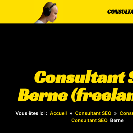
CONSULTA
Consultant 
Berne (freela
Vous êtes ici :
Accueil
»
Consultant SEO
»
Consu
Consultant SEO
Berne